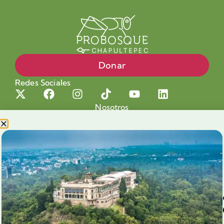
Donar
Redes Sociales
Nosotros
Proyectos
Nuestra Causa
Productos con Causa
Blog
Voluntariado Chapultepec
Aliados
Legales