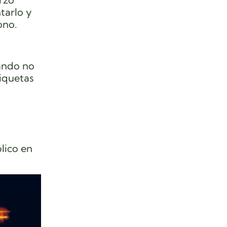
tarlo y
ono.
uando no
tiquetas
blico en