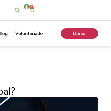
0
Blog
Voluntariado
Donar
bal?