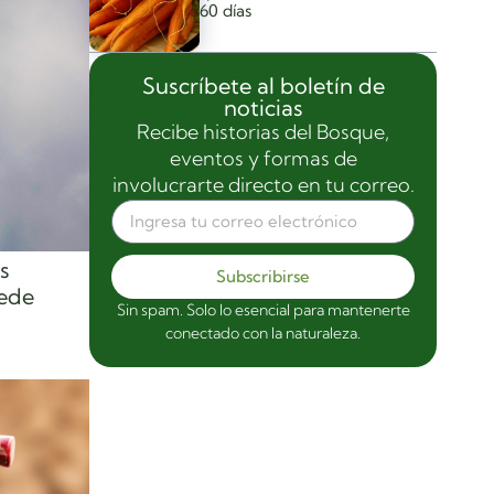
60 días
Suscríbete al boletín de
noticias
Recibe historias del Bosque,
eventos y formas de
involucrarte directo en tu correo.
s
Subscribirse
uede
Sin spam. Solo lo esencial para mantenerte
conectado con la naturaleza.