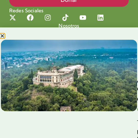
Redes Sociales
Nosotros
Proyectos
Nuestra Causa
Productos con Causa
Blog
Voluntariado Chapultepec
Aliados
Legales
Prensa
Preguntas Frecuentes
Contacto