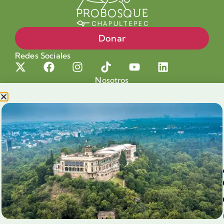
Donar
Redes Sociales
Nosotros
Proyectos
Nuestra Causa
Productos con Causa
Blog
Voluntariado Chapultepec
Aliados
Legales
Prensa