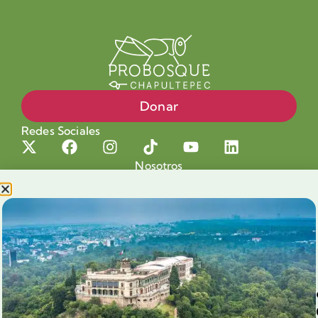
Donar
Redes Sociales
Nosotros
Proyectos
Nuestra Causa
Productos con Causa
Blog
Voluntariado Chapultepec
Aliados