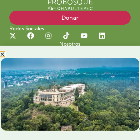
Donar
Redes Sociales
Nosotros
Proyectos
Nuestra Causa
Productos con Causa
Blog
Voluntariado Chapultepec
Aliados
Legales
Prensa