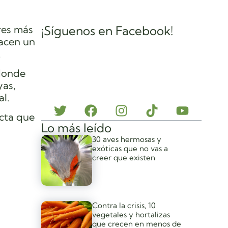
res más
¡Síguenos en Facebook!
hacen un
.
 donde
yas,
al.
ecta que
Lo más leído
30 aves hermosas y
exóticas que no vas a
creer que existen
Contra la crisis, 10
vegetales y hortalizas
que crecen en menos de