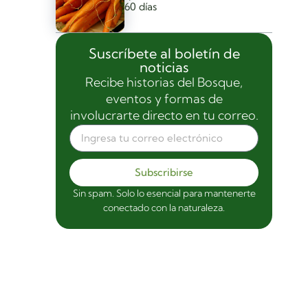
60 días
Suscríbete al boletín de
noticias
Recibe historias del Bosque,
eventos y formas de
involucrarte directo en tu correo.
Subscribirse
Sin spam. Solo lo esencial para mantenerte
conectado con la naturaleza.