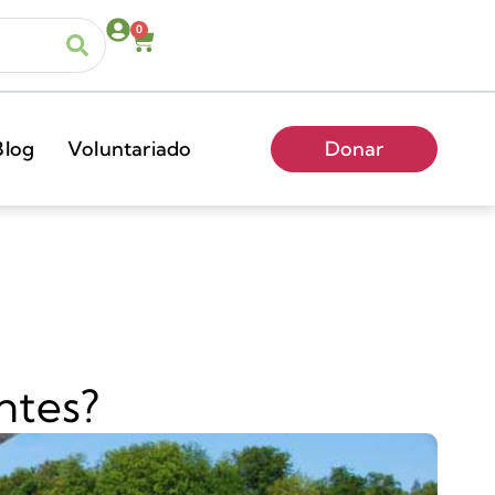
0
Blog
Voluntariado
Donar
ntes?