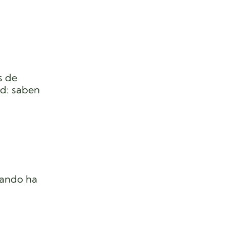
s de
ad: saben
uando ha