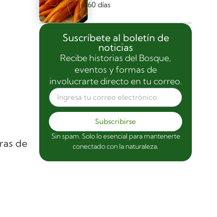
60 días
Suscríbete al boletín de
noticias
Recibe historias del Bosque,
eventos y formas de
involucrarte directo en tu correo.
Subscribirse
Sin spam. Solo lo esencial para mantenerte
ras de
conectado con la naturaleza.