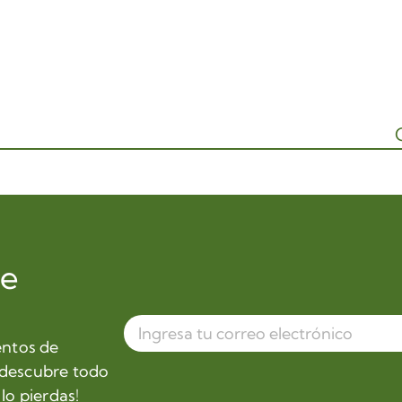
de
entos de
 descubre todo
lo pierdas!