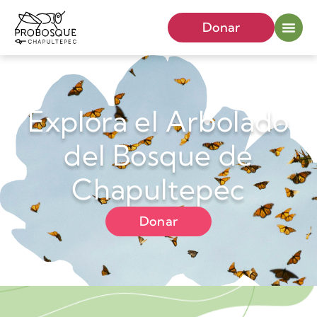
Donar
Explora el Arbolado
del Bosque de
Chapultepec
Donar