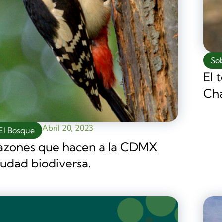
So
El 
Ch
Abril 20, 2023
El Bosque
razones que hacen a la CDMX
iudad biodiversa.