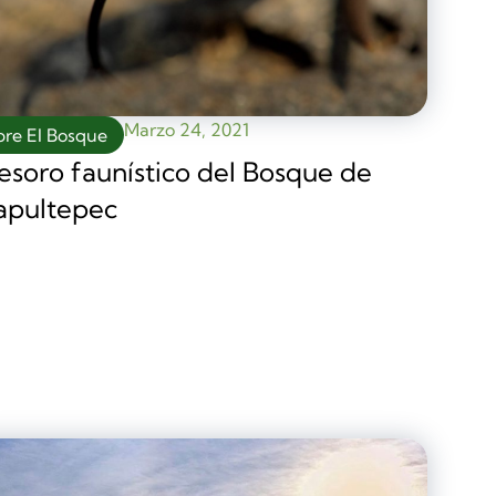
Marzo 24, 2021
bre El Bosque
tesoro faunístico del Bosque de
apultepec