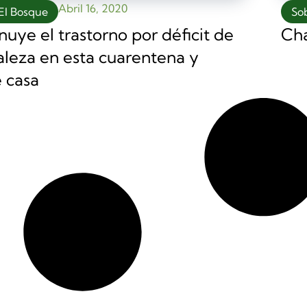
Abril 16, 2020
So
El Bosque
Cha
nuye el trastorno por déficit de
aleza en esta cuarentena y
 casa