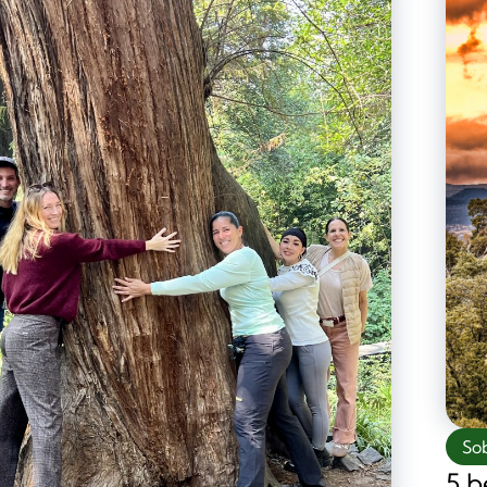
So
5 b