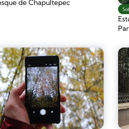
osque de Chapultepec
So
Est
Par