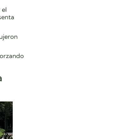
 el
senta
ujeron
forzando
a