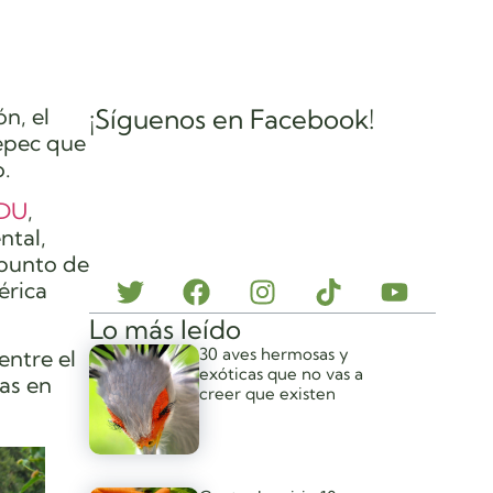
n, el
¡Síguenos en Facebook!
epec que
o.
DU
,
ntal,
 punto de
érica
Lo más leído
30 aves hermosas y
entre el
exóticas que no vas a
tas en
creer que existen