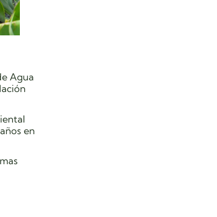
 de Agua
lación
iental
daños en
emas