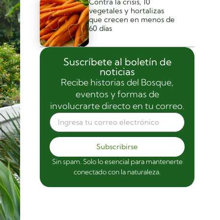
Contra la crisis, 10
vegetales y hortalizas
que crecen en menos de
60 días
Suscríbete al boletín de
noticias
Recibe historias del Bosque,
eventos y formas de
involucrarte directo en tu correo.
Subscribirse
Sin spam. Solo lo esencial para mantenerte
conectado con la naturaleza.