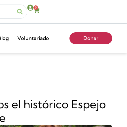
0
Blog
Voluntariado
Donar
 el histórico Espejo
le