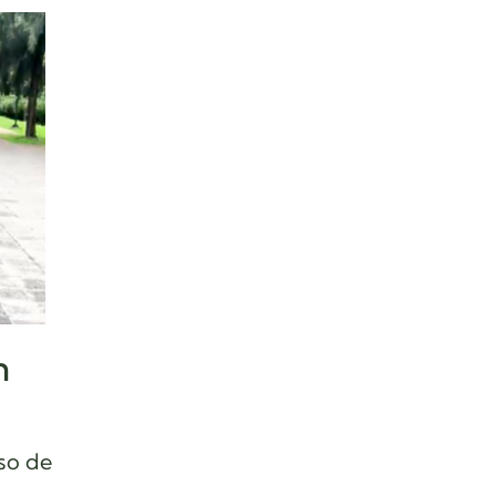
n
so de