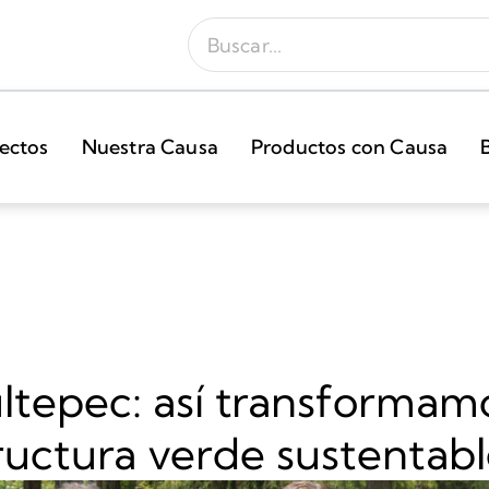
ectos
Nuestra Causa
Productos con Causa
epec: así transformamos
ructura verde sustentab