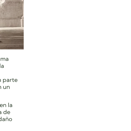
alma
la
n parte
n un
en la
a de
 daño