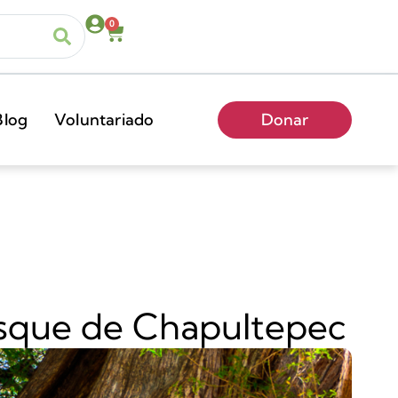
0
Blog
Voluntariado
Donar
osque de Chapultepec