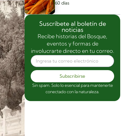
60 días
Suscríbete al boletín de
noticias
Recibe historias del Bosque,
eventos y formas de
involucrarte directo en tu correo.
Subscribirse
Sin spam. Solo lo esencial para mantenerte
conectado con la naturaleza.