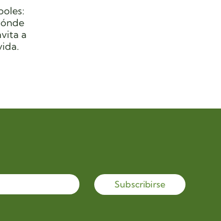
boles:
 dónde
vita a
vida.
Subscribirse