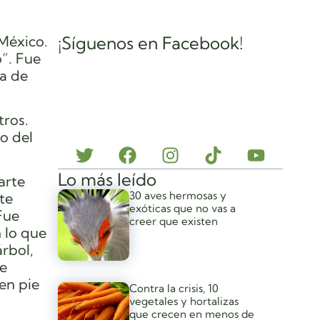
México.
¡Síguenos en Facebook!
o”. Fue
ca de
tros.
o del
Lo más leído
arte
30 aves hermosas y
te
exóticas que no vas a
Fue
creer que existen
 lo que
rbol,
de
en pie
Contra la crisis, 10
vegetales y hortalizas
que crecen en menos de