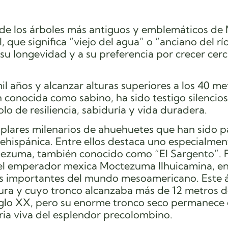
 de los árboles más antiguos y emblemáticos de 
que significa “viejo del agua” o “anciano del rí
u longevidad y a su preferencia por crecer cer
 años y alcanzar alturas superiores a los 40 me
conocida como sabino, ha sido testigo silencios
o de resiliencia, sabiduría y vida duradera.
plares milenarios de ahuehuetes que han sido p
ehispánica. Entre ellos destaca uno especialmen
tezuma, también conocido como “El Sargento”. 
el emperador mexica Moctezuma Ilhuicamina, en
más importantes del mundo mesoamericano. Este á
tura y cuyo tronco alcanzaba más de 12 metros 
siglo XX, pero su enorme tronco seco permanece 
a viva del esplendor precolombino.