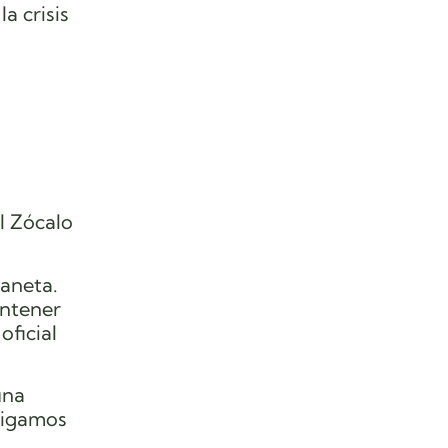
a crisis
l Zócalo
laneta.
antener
oficial
una
Sigamos