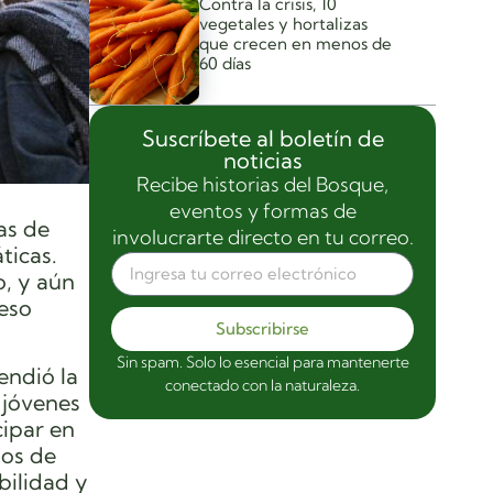
Contra la crisis, 10
vegetales y hortalizas
que crecen en menos de
60 días
Suscríbete al boletín de
noticias
Recibe historias del Bosque,
eventos y formas de
as de
involucrarte directo en tu correo.
ticas.
, y aún
eso
Subscribirse
Sin spam. Solo lo esencial para mantenerte
endió la
conectado con la naturaleza.
 jóvenes
cipar en
nos de
bilidad y