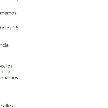
tomemos
e los 1.5
ncia
o, los
ir la
Llamamos
calle a