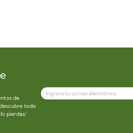
de
entos de
 descubre todo
lo pierdas!