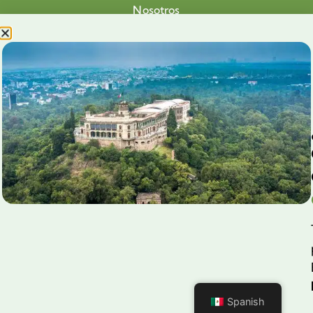
Nosotros
Proyectos
Nuestra Causa
Productos con Causa
Blog
Voluntariado Chapultepec
Aliados
Legales
Prensa
Preguntas Frecuentes
Contacto
Aviso de Privacidad
Spanish