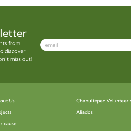
letter
ents from
nd discover
on’t miss out!
out Us
Chapultepec Volunteeri
ojects
Aliados
r cause