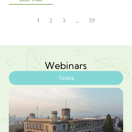
1
2
3
…
59
Webinars
Todos