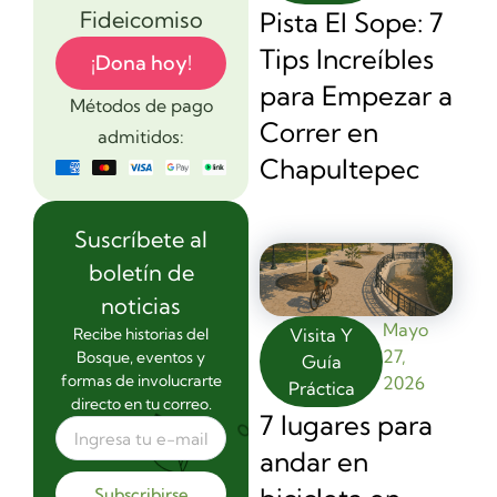
Pista El Sope: 7
Fideicomiso
Tips Increíbles
¡Dona hoy!
para Empezar a
Métodos de pago
Correr en
admitidos:
Chapultepec
Suscríbete al
boletín de
noticias
Mayo
Recibe historias del
Visita Y
27,
Bosque, eventos y
Guía
formas de involucrarte
2026
Práctica
directo en tu correo.
7 lugares para
andar en
Subscribirse