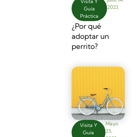
Visita Y
2023
Guía
Práctica
¿Por qué
adoptar un
perrito?
Mayo
Visita Y
25,
Guía