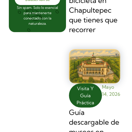
bicicleta en
Sin spam. Solo lo esencial
Chapultepec
para mantenerte
que tienes que
conectado con la
naturaleza.
recorrer
Mayo
Visita Y
14, 2026
Guía
Práctica
Guía
descargable de
museos en