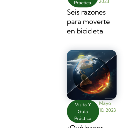
2023
Práctica
Seis razones
para moverte
en bicicleta
Mayo
Visita Y
10, 2023
Guía
Práctica
¿Qué hacer