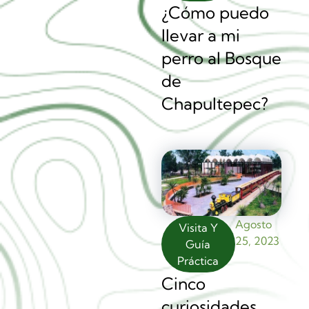
¿Cómo puedo
llevar a mi
perro al Bosque
de
Chapultepec?
Agosto
Visita Y
25, 2023
Guía
Práctica
Cinco
curiosidades