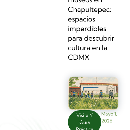
Chapultepec:
espacios
imperdibles
para descubrir
cultura en la
CDMX
Mayo 1,
Visita Y
2026
Guía
Práctica