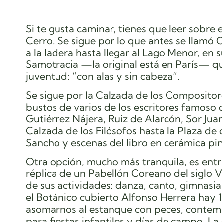
Si te gusta caminar, tienes que leer sobre 
Cerro. Se sigue por lo que antes se llamó 
a la ladera hasta llegar al Lago Menor, en 
Samotracia —la original está en París— q
juventud: “con alas y sin cabeza”.
Se sigue por la Calzada de los Compositor
bustos de varios de los escritores famoso d
Gutiérrez Nájera, Ruiz de Alarcón, Sor 
Calzada de los Filósofos hasta la Plaza d
Sancho y escenas del libro en cerámica pi
Otra opción, mucho más tranquila, es entra
réplica de un Pabellón Coreano del siglo VI
de sus actividades: danza, canto, gimnasia,
el Botánico cubierto Alfonso Herrera hay 
asomarnos al estanque con peces, contempla
para fiestas infantiles y días de campo. L