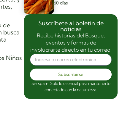
60 días
ntes,
Suscríbete al boletín de
o de
noticias
n busca
Recibe historias del Bosque,
nta
eventos y formas de
involucrarte directo en tu correo.
os Niños
Subscribirse
Sin spam. Solo lo esencial para mantenerte
conectado con la naturaleza.