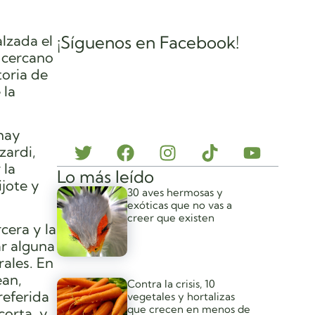
alzada el
¡Síguenos en Facebook!
s cercano
toria de
 la
 hay
zardi,
 la
Lo más leído
ijote y
30 aves hermosas y
exóticas que no vas a
creer que existen
rcera y la
ar alguna
rales. En
ean,
Contra la crisis, 10
referida
vegetales y hortalizas
que crecen en menos de
corta, y