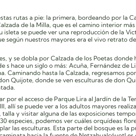
estas rutas a pie: la primera, bordeando por la C
Calzada de la Milla, que es el camino interior má
su isleta se puede ver una reproducción de la Vic
ue según nuestros mayores era el vivo retrato de
es, y se dobla por Calzada de los Poetas donde
e s hace un siglo o más: Acuña, Fernández de Li
Juana. Caminando hasta la Calzada, regresamos por
e don Quijote, donde se ven esculturas de don Qu
ntada.
r por el acceso de Parque Lira al Jardín de la Te
II, allí se puede ver a los adultos mayores realiz
 talla y visitar alguna de las exposiciones tempo
130 especies, podemos ver cuáles orquídeas flor
r las esculturas. Esta parte del bosque es la p
a caminata hacia la fuente de Netzahualcóyotl es 