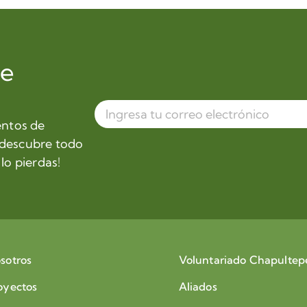
de
entos de
 descubre todo
lo pierdas!
sotros
Voluntariado Chapultep
oyectos
Aliados