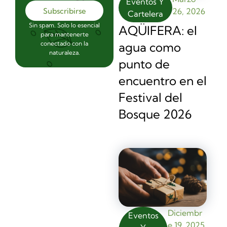
Eventos Y
Subscribirse
26, 2026
Cartelera
Sin spam. Solo lo esencial
AQÜIFERA: el
para mantenerte
agua como
conectado con la
naturaleza.
punto de
encuentro en el
Festival del
Bosque 2026
Diciembr
Eventos
E 19, 2025