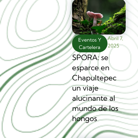
Abril 7,
Eventos Y
2025
Cartelera
SPORA: se
esparce en
Chapultepec
un viaje
alucinante al
mundo de los
hongos