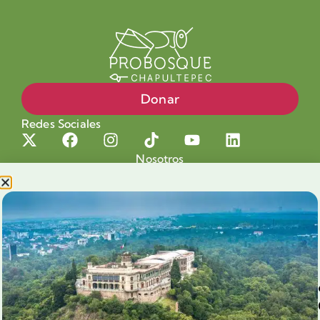
Donar
Redes Sociales
Nosotros
Proyectos
Nuestra Causa
Productos con Causa
Blog
Voluntariado Chapultepec
Aliados