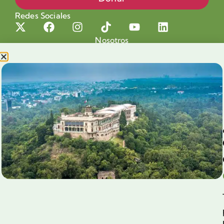
Redes Sociales
Nosotros
Proyectos
Nuestra Causa
Productos con Causa
Blog
Voluntariado Chapultepec
Aliados
Legales
Prensa
Preguntas Frecuentes
Contacto