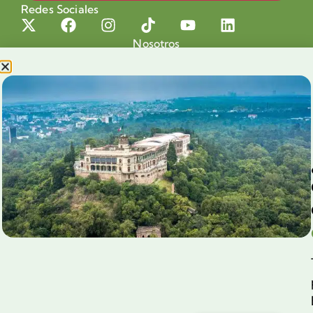
Redes Sociales
Nosotros
Proyectos
Nuestra Causa
Productos con Causa
Blog
Voluntariado Chapultepec
Aliados
Legales
Prensa
Preguntas Frecuentes
Contacto