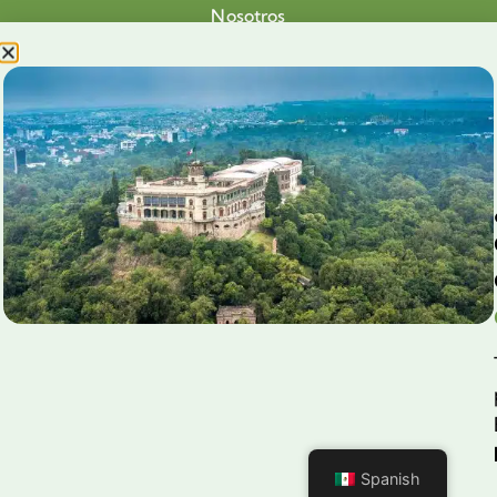
Nosotros
Proyectos
Nuestra Causa
Productos con Causa
Blog
Voluntariado Chapultepec
Aliados
Legales
Prensa
Preguntas Frecuentes
Contacto
Aviso de Privacidad
Spanish