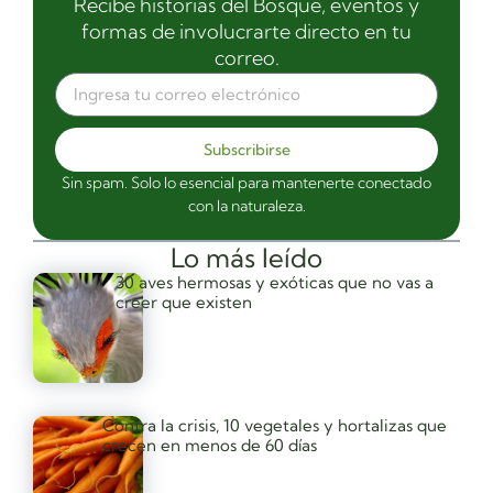
Recibe historias del Bosque, eventos y
formas de involucrarte directo en tu
correo.
Subscribirse
Sin spam. Solo lo esencial para mantenerte conectado
con la naturaleza.
Lo más leído
30 aves hermosas y exóticas que no vas a
creer que existen
Contra la crisis, 10 vegetales y hortalizas que
crecen en menos de 60 días