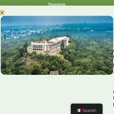
Nosotros
Proyectos
Nuestra Causa
Productos con Causa
Blog
Voluntariado Chapultepec
Aliados
Legales
Prensa
Preguntas Frecuentes
Contacto
Aviso de Privacidad
Spanish