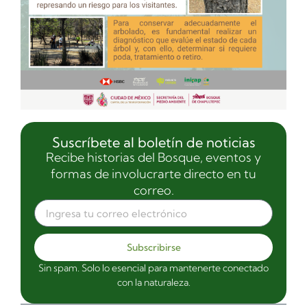
Suscríbete al boletín de noticias
Recibe historias del Bosque, eventos y
formas de involucrarte directo en tu
correo.
Subscribirse
Sin spam. Solo lo esencial para mantenerte conectado
con la naturaleza.