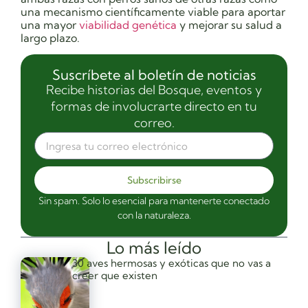
una mecanismo científicamente viable para aportar
una mayor
viabilidad genética
y mejorar su salud a
largo plazo.
Suscríbete al boletín de noticias
Recibe historias del Bosque, eventos y
formas de involucrarte directo en tu
correo.
Subscribirse
Sin spam. Solo lo esencial para mantenerte conectado
con la naturaleza.
Lo más leído
30 aves hermosas y exóticas que no vas a
creer que existen