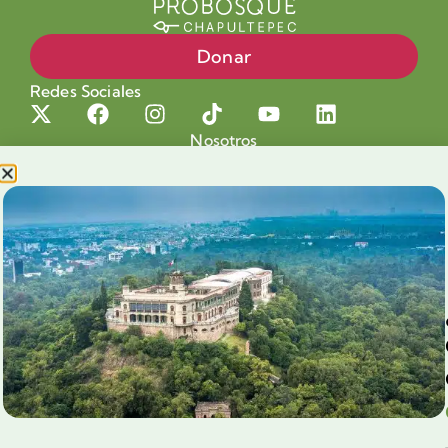
Donar
Redes Sociales
Nosotros
Proyectos
Nuestra Causa
Productos con Causa
Blog
Voluntariado Chapultepec
Aliados
Legales
Prensa