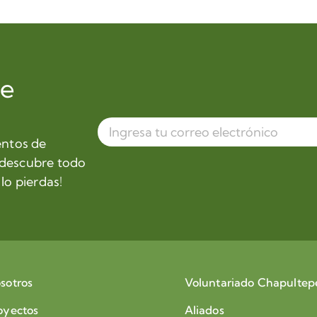
de
entos de
 descubre todo
lo pierdas!
sotros
Voluntariado Chapultep
oyectos
Aliados