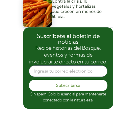
Contra la crisis, 10
vegetales y hortalizas
que crecen en menos de
60 días
Suscríbete al boletín de
noticias
Recibe historias del Bosque,
eventos y formas de
involucrarte directo en tu correo.
Subscribirse
Sin spam. Solo lo esencial para mantenerte
conectado con la naturaleza.