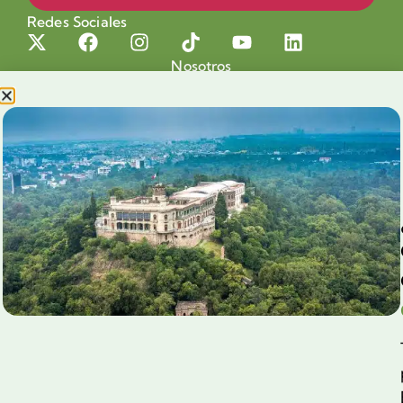
Redes Sociales
Nosotros
Proyectos
Nuestra Causa
Productos con Causa
Blog
Voluntariado Chapultepec
Aliados
Legales
Prensa
Preguntas Frecuentes
Contacto