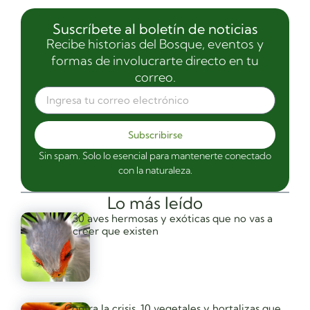
Suscríbete al boletín de noticias
Recibe historias del Bosque, eventos y
formas de involucrarte directo en tu
correo.
Subscribirse
Sin spam. Solo lo esencial para mantenerte conectado
con la naturaleza.
Lo más leído
30 aves hermosas y exóticas que no vas a
creer que existen
Contra la crisis, 10 vegetales y hortalizas que