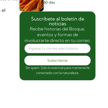
60 días
 el
Suscríbete al boletín de
noticias
Recibe historias del Bosque,
eventos y formas de
involucrarte directo en tu correo.
Subscribirse
Sin spam. Solo lo esencial para mantenerte
conectado con la naturaleza.