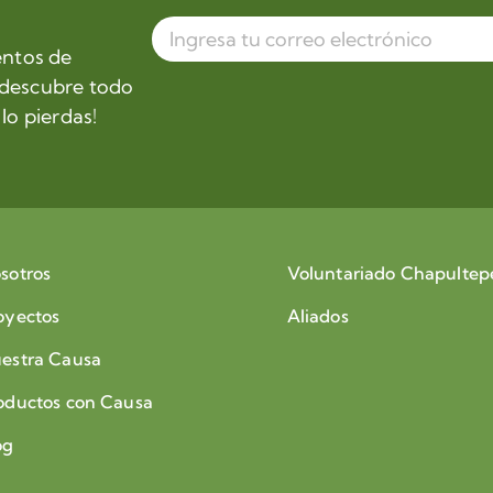
entos de
 descubre todo
lo pierdas!
sotros
Voluntariado Chapultep
oyectos
Aliados
estra Causa
oductos con Causa
og