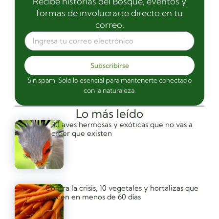
Recibe historias del Bosque, eventos y
formas de involucrarte directo en tu
correo.
Subscribirse
Sin spam. Solo lo esencial para mantenerte conectado
con la naturaleza.
Lo más leído
30 aves hermosas y exóticas que no vas a
creer que existen
Contra la crisis, 10 vegetales y hortalizas que
crecen en menos de 60 días