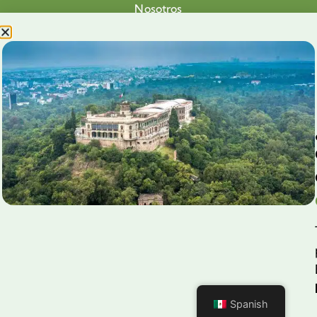
Nosotros
Proyectos
Nuestra Causa
Productos con Causa
Blog
Voluntariado Chapultepec
Aliados
Legales
Prensa
Preguntas Frecuentes
Contacto
Aviso de Privacidad
Spanish