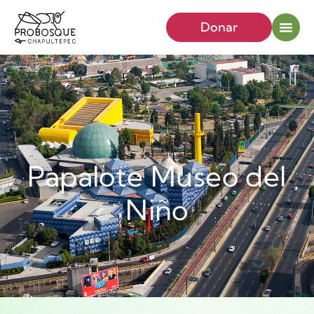
Donar
Papalote Museo del
Niño