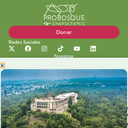
Donar
Redes Sociales
Nosotros
Proyectos
Nuestra Causa
Productos con Causa
Blog
Voluntariado Chapultepec
Aliados
Legales