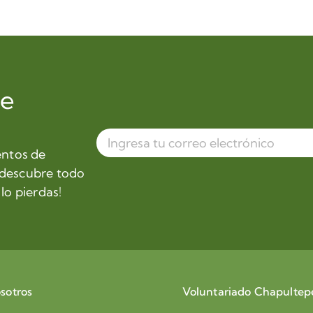
de
entos de
 descubre todo
lo pierdas!
sotros
Voluntariado Chapultep