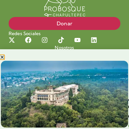
Donar
Redes Sociales
Nosotros
Proyectos
Nuestra Causa
Productos con Causa
Blog
Voluntariado Chapultepec
Aliados
Legales
Prensa