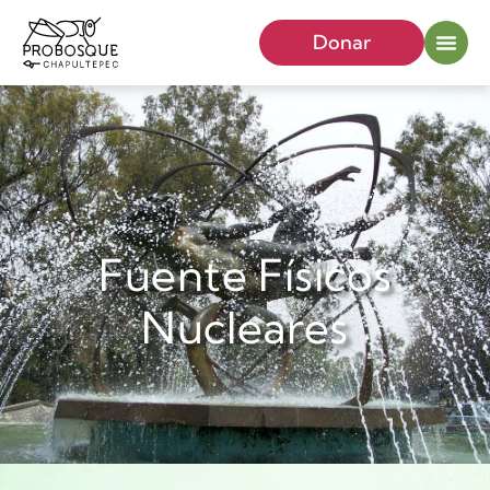
Donar
Fuente Físicos
Nucleares