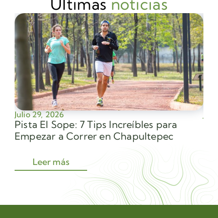
Últimas
noticias
Julio 29, 2026
Juli
Pista El Sope: 7 Tips Increíbles para
Av
Empezar a Correr en Chapultepec
Sec
Leer más