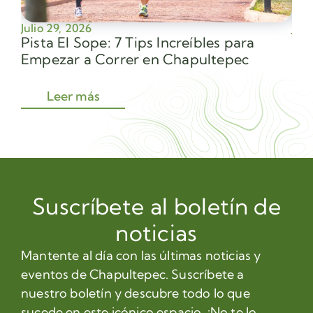
Julio 29, 2026
Juli
Pista El Sope: 7 Tips Increíbles para
Av
Empezar a Correr en Chapultepec
Sec
Leer más
Suscríbete al boletín de
noticias
Mantente al día con las últimas noticias y
eventos de Chapultepec. Suscríbete a
nuestro boletín y descubre todo lo que
sucede en este icónico espacio. ¡No te lo