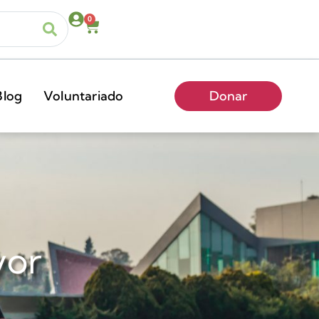
0
Blog
Voluntariado
Donar
yor