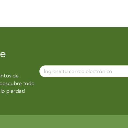
de
entos de
 descubre todo
lo pierdas!