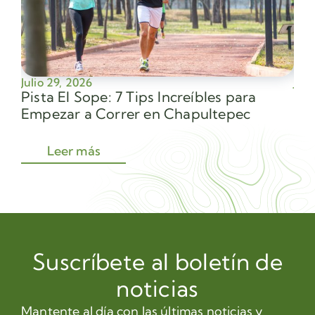
Julio 29, 2026
Juli
Pista El Sope: 7 Tips Increíbles para
Av
Empezar a Correr en Chapultepec
Sec
Leer más
Suscríbete al boletín de
noticias
Mantente al día con las últimas noticias y