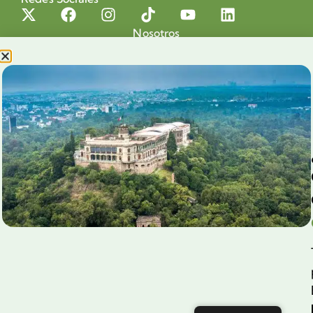
Nosotros
Proyectos
Nuestra Causa
Productos con Causa
Blog
Voluntariado Chapultepec
Aliados
Legales
Prensa
Preguntas Frecuentes
Contacto
Aviso de Privacidad