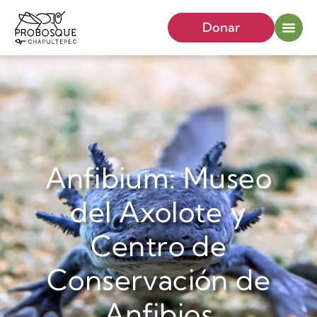
Donar
Anfibium: Museo
del Axolote y
Centro de
Conservación de
Anfibios