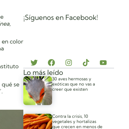
de
¡Síguenos en Facebook!
nea,
 en color
na
nstituto
Lo más leído
30 aves hermosas y
a qué se
exóticas que no vas a
creer que existen
”.
Contra la crisis, 10
vegetales y hortalizas
que crecen en menos de