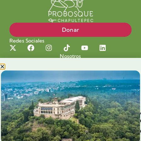
Donar
Redes Sociales
Nosotros
Proyectos
Nuestra Causa
Productos con Causa
Blog
Voluntariado Chapultepec
Aliados
Legales