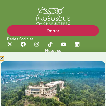
Donar
Redes Sociales
Nosotros
Proyectos
Nuestra Causa
Productos con Causa
Blog
Voluntariado Chapultepec
Aliados
Legales