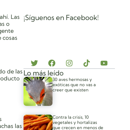
ahí. Las
¡Síguenos en Facebook!
as o
gente
e cosas
do de las
Lo más leído
producto
30 aves hermosas y
exóticas que no vas a
creer que existen
Contra la crisis, 10
s
vegetales y hortalizas
uchas las
que crecen en menos de