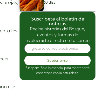
 orejas,
60 días
Suscríbete al boletín de
noticias
Recibe historias del Bosque,
ento les
eventos y formas de
involucrarte directo en tu correo.
ecer
Subscribirse
Sin spam. Solo lo esencial para mantenerte
conectado con la naturaleza.
poco se