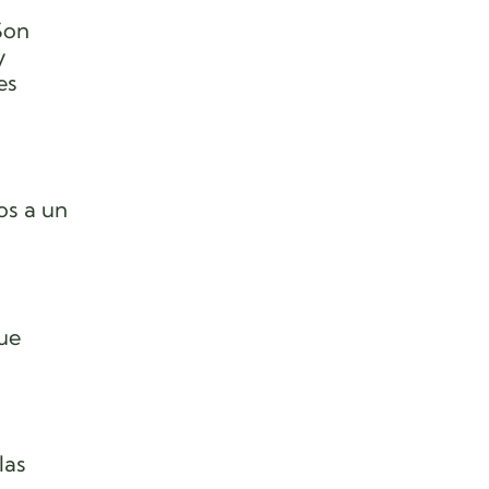
Son
y
es
os a un
ue
las