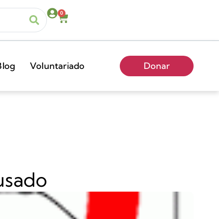
0
Blog
Voluntariado
Donar
usado