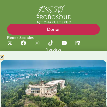
Donar
Redes Sociales
Nosotros
Proyectos
Nuestra Causa
Productos con Causa
Blog
Voluntariado Chapultepec
Aliados
Legales