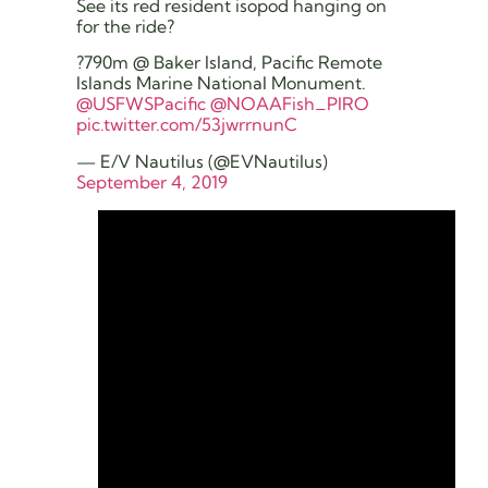
See its red resident isopod hanging on
for the ride?
?790m @ Baker Island, Pacific Remote
Islands Marine National Monument.
@USFWSPacific
@NOAAFish_PIRO
pic.twitter.com/53jwrrnunC
— E/V Nautilus (@EVNautilus)
September 4, 2019