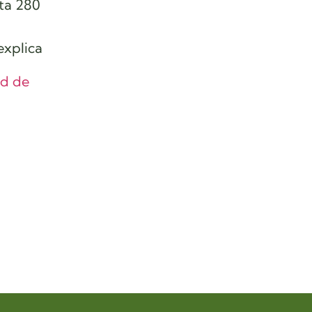
sta 280
explica
s
ad de