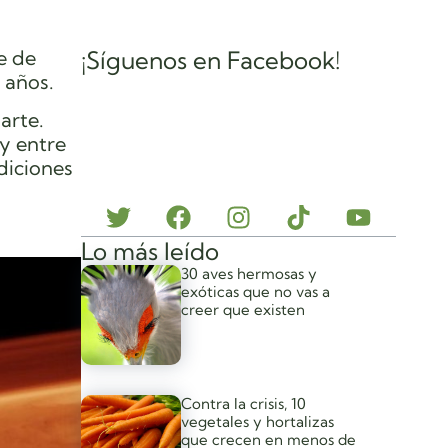
e de
¡Síguenos en Facebook!
 años.
arte.
 y entre
ndiciones
Lo más leído
30 aves hermosas y
exóticas que no vas a
creer que existen
Contra la crisis, 10
vegetales y hortalizas
que crecen en menos de