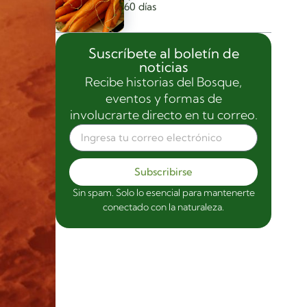
60 días
Suscríbete al boletín de
noticias
Recibe historias del Bosque,
eventos y formas de
involucrarte directo en tu correo.
Subscribirse
Sin spam. Solo lo esencial para mantenerte
conectado con la naturaleza.