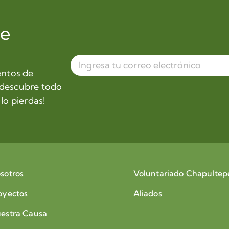
de
entos de
 descubre todo
lo pierdas!
sotros
Voluntariado Chapultep
oyectos
Aliados
estra Causa