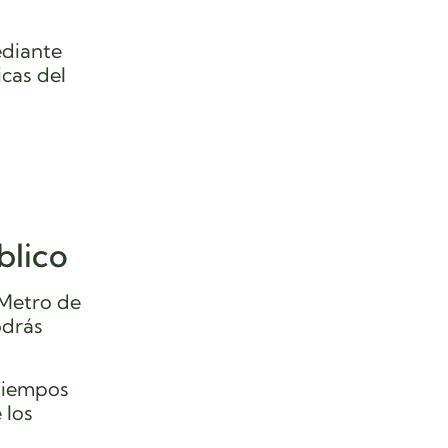
ediante
cas del
blico
 Metro de
odrás
 tiempos
 los