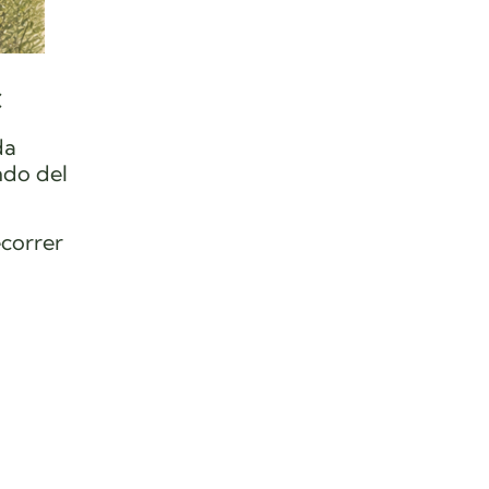
c
da
ndo del
ecorrer