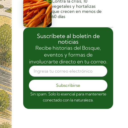
Contra la crisis, 10
vegetales y hortalizas
que crecen en menos de
60 días
Suscríbete al boletín de
noticias
Recibe historias del Bosque,
eventos y formas de
involucrarte directo en tu correo.
Subscribirse
Sin spam. Solo lo esencial para mantenerte
conectado con la naturaleza.