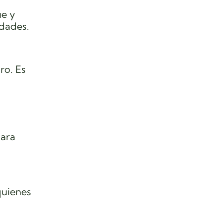
ue y
idades.
ro. Es
para
quienes