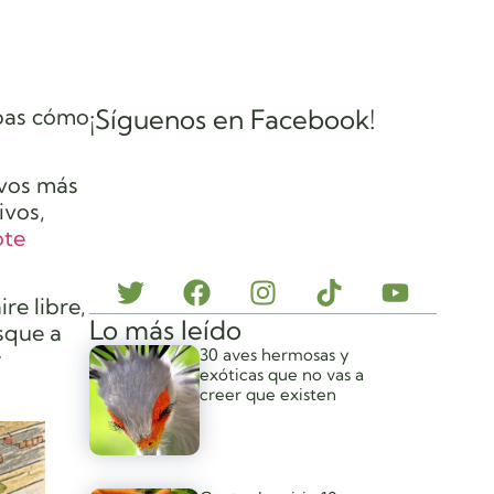
epas cómo
¡Síguenos en Facebook!
ivos más
ivos,
ote
re libre,
Lo más leído
sque a
30 aves hermosas y
y
exóticas que no vas a
creer que existen