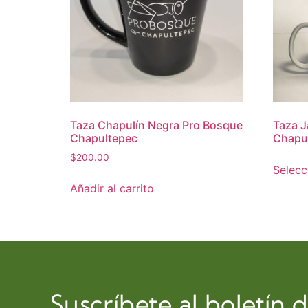
Taza Chapulín Negra Pro Bosque
Taza J
Chapultepec
Chapu
$
200.00
Selecc
Añadir al carrito
Suscríbete al boletín 