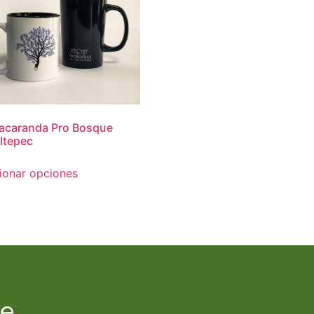
acaranda Pro Bosque
ltepec
ionar opciones
de