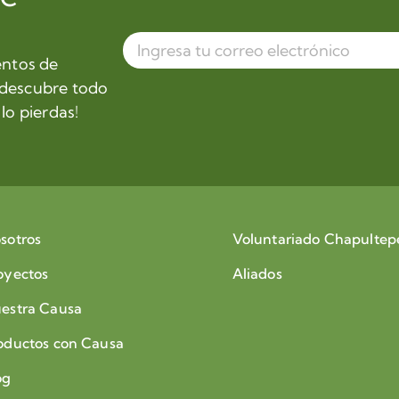
entos de
 descubre todo
lo pierdas!
sotros
Voluntariado Chapultep
oyectos
Aliados
estra Causa
oductos con Causa
og