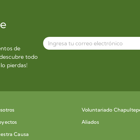
de
entos de
 descubre todo
lo pierdas!
sotros
Voluntariado Chapultep
oyectos
Aliados
estra Causa