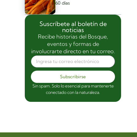
60 días
Suscríbete al boletín de
noticias
Recibe historias del Bosque,
eventos y formas de
involucrarte directo en tu correo.
Subscribirse
Sin spam. Solo lo esencial para mantenerte
conectado con la naturaleza.