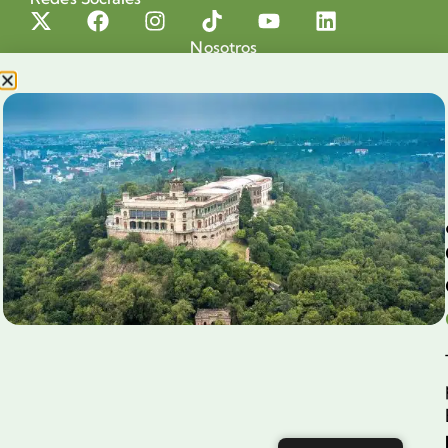
Nosotros
Proyectos
Nuestra Causa
Productos con Causa
Blog
Voluntariado Chapultepec
Aliados
Legales
Prensa
Preguntas Frecuentes
Contacto
Aviso de Privacidad