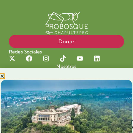
Donar
Redes Sociales
Nosotros
Proyectos
Nuestra Causa
Productos con Causa
Blog
Voluntariado Chapultepec
Aliados