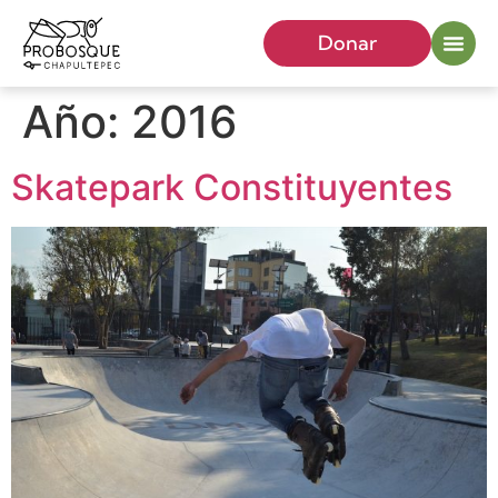
Donar
Año:
2016
Skatepark Constituyentes