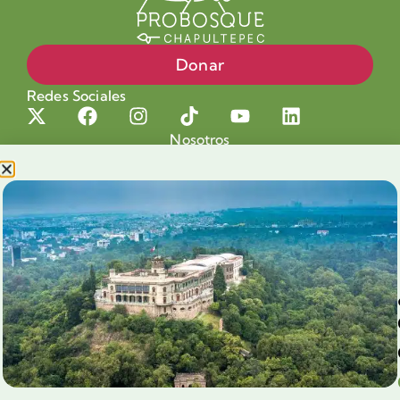
Donar
Redes Sociales
Nosotros
Proyectos
Nuestra Causa
Productos con Causa
Blog
Voluntariado Chapultepec
Aliados
Legales
Prensa